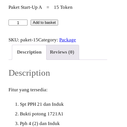
Paket Start-Up A
=
15 Token
Add to basket
P
a
SKU:
paket-15
Category:
Package
k
Description
Reviews (0)
e
t
Description
S
t
Fitur yang tersedia:
a
r
Spt PPH 21 dan Induk
t
Bukti potong 1721A1
-
Pph 4 (2) dan Induk