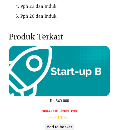
U
Pph 23 dan Induk
p
Pph 26 dan Induk
A
q
Produk Terkait
u
a
n
t
i
t
Rp
540.000
y
*harga Belum Termasuk Pajak
36 + 4 Token
Add to basket